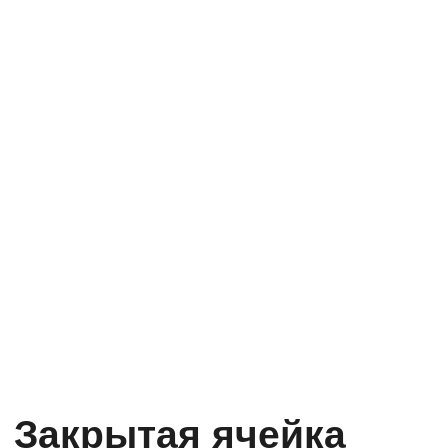
с высокой тепловой эффективностью.
Идеален для утепления фундаментов,
стен и кровли. Не требует
пароизоляции