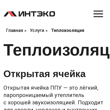
Главная
»
Услуги
»
Теплоизоляция
Теплоизоляция
Открытая ячейка
Открытая ячейка ППУ — это лёгкий,
паропроницаемый утеплитель
с хорошей звукоизоляцией. Подходит
для кровли, чердаков и внутренних
стен. Благодаря своей структуре,
материал «дышит», предотвращая
образование конденсата и плесени.
Требует пароизоляционной мембраны