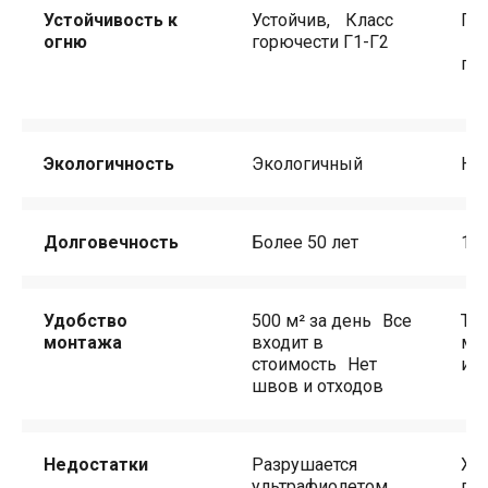
Устойчивость к
Устойчив, Класс
По
Выявляем проблемные зоны
огню
горючести Г1-Г2
Кл
и предлагаем эффективные решения
го
для снижения энергозатрат
Имя
Экологичность
Экологичный
Не
Телефон
+7
Долговечность
Более 50 лет
10-
Ваш комментарий
Удобство
500 м² за день Все
Тре
Дополнительная информация
монтажа
входит в
мо
стоимость Нет
и г
швов и отходов
Нажимая «Оставить заявку», вы даёте
Согласие
на обработку ваших данных
и подтверждаете,
что ознакомились с
Политикой
Недостатки
Разрушается
Хру
конфиденциальности
ультрафиолетом
го